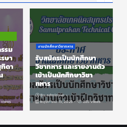
องค์การนักวิชาชีพในอนาคตแห่ง
ประเทศไทย
ขอเชิญนักเรียน นักศึกษา
ใหม่ ระดับปวช.1 และ
ึกษา
ปวส. 1 ประจำปีการศึกษา
ยงานตัว
2568 เข้าร่วมกิจกรรม
ิชา
ค่ายคุณธรรมและ
ปฐมนิเทศ
By
adminpvo
เมษายน 22, 2025
85 views
612 views