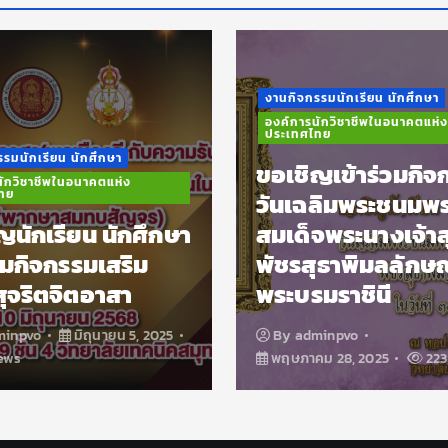
จกรรมนักเรียน นักศึกษา
ารนักวิชาชีพในอนาคตแห่ง
ทศไทย
งานนักศึกษาวิชาทหาร
ชิญเข้าร่วมกิจกรรม
เฉลิมพระชนมพรรษา
รับสมัครเป็นนักศ
ด็จพระนางเจ้าสุทิดา
วิชาทหาร และรา
รสุธาพิมลลักษณ
เข้าเป็นนักศึกษาว
บรมราชินี
ทหาร
adminpvo
By
adminpvo
ภาคม 28, 2025
223 views
พฤษภาคม 19, 2025
2