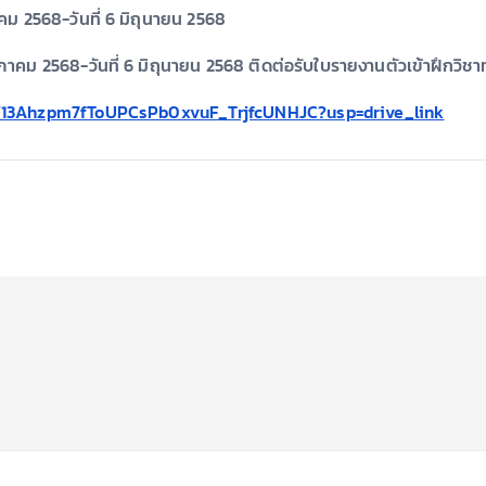
ภาคม 2568-วันที่ 6 มิถุนายน 2568
ฤษภาคม 2568-วันที่ 6 มิถุนายน 2568 ติดต่อรับใบรายงานตัวเข้าฝึกวิช
rs/13Ahzpm7fToUPCsPb0xvuF_TrjfcUNHJC?usp=drive_link