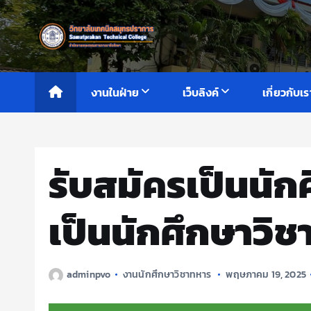
S
k
i
p
t
งานในฝ่าย
เว็บลิงค์
เกี่ยวกับเร
o
c
o
n
รับสมัครเป็นนัก
t
e
เป็นนักศึกษาวิ
n
t
adminpvo
งานนักศึกษาวิชาทหาร
พฤษภาคม 19, 2025