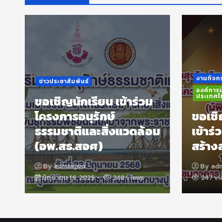
งานกิ
องค์ก
ประเ
งานกิจกรรมนักเรียน นักศึกษา
ขอเ
องค์การนักวิชาชีพในอนาคตแห่ง
ประเทศไทย
ม
วัน
ขอเชิญนักเรียน นักศึกษา
สมเ
้อม
เข้าร่วมกิจกรรมเสริม
พัช
สร้างสุจริตจิตอาสา
พระ
By
adminpvo
มิถุนายน 5, 2025
By
247 views
พฤษ