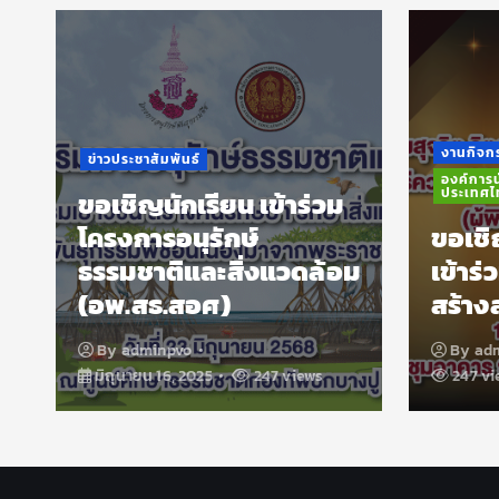
บ
:
งานกิจกร
ข่าวประชาสัมพันธ์
องค์การน
ประเทศไ
ขอเชิญนักเรียน เข้าร่วม
า
โครงการอนุรักษ์
ขอเชิ
ธรรมชาติและสิ่งแวดล้อม
เข้าร
(อพ.สธ.สอศ)
สร้าง
By
adminpvo
By
ad
มิถุนายน 16, 2025
247 views
247 vi