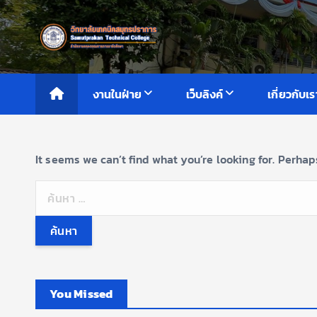
S
k
i
p
t
งานในฝ่าย
เว็บลิงค์
เกี่ยวกับเร
o
c
o
It seems we can’t find what you’re looking for. Perhap
n
t
ค้
e
น
n
ห
t
า
สำ
ห
You Missed
รั